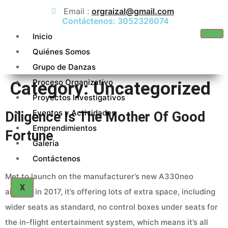
Email :
orgraizal@gmail.com
Contáctenos: 3052326074
Inicio
Quiénes Somos
Grupo de Danzas
Proceso Organizativo
Category:
Uncategorized
Proyectos Investigativos
Eventos y Actividades
Diligence Is The Mother Of Good
Emprendimientos
Fortune
Galería
Contáctenos
Met to launch on the manufacturer’s new A330neo
X
aircraft in 2017, it’s offering lots of extra space, including
wider seats as standard, no control boxes under seats for
the in-flight entertainment system, which means it’s all